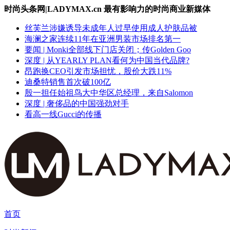
时尚头条网|LADYMAX.cn 最有影响力的时尚商业新媒体
丝芙兰涉嫌诱导未成年人过早使用成人护肤品被
海澜之家连续11年在亚洲男装市场排名第一
要闻 | Monki全部线下门店关闭；传Golden Goo
深度 | 从YEARLY PLAN看何为中国当代品牌?
昂跑换CEO引发市场担忧，股价大跌11%
迪桑特销售首次破100亿
殷一担任始祖鸟大中华区总经理，来自Salomon
深度 | 奢侈品的中国强劲对手
看高一线Gucci的传播
首页