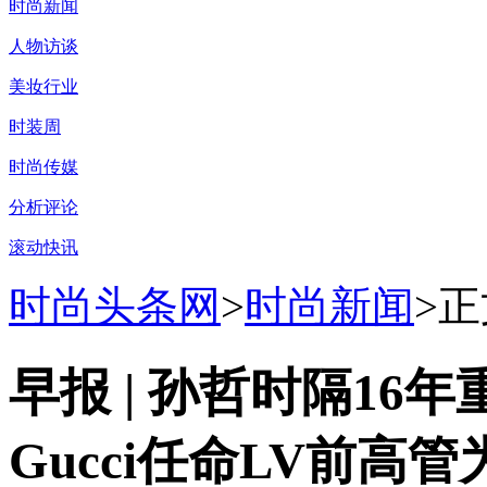
时尚新闻
人物访谈
美妆行业
时装周
时尚传媒
分析评论
滚动快讯
时尚头条网
>
时尚新闻
>正
早报 | 孙哲时隔16
Gucci任命LV前高